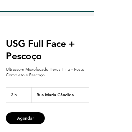
USG Full Face +
Pescoço
Ultrassom Microfocado Herus HiFu - Rosto
Completo e Pescoço.
2 h
2
Rua Maria Cândida
h
Agendar