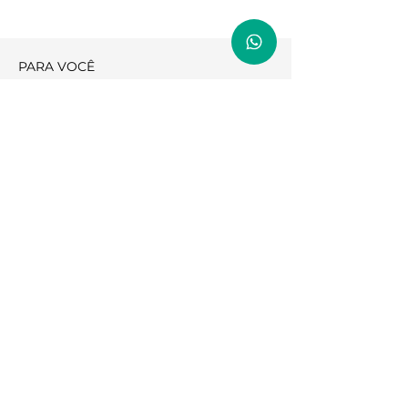
PARA VOCÊ
Política de Privacidade
Trabalhe Conosco
Suporte
INFORMAÇÃO LEGAL
CONTATO
Matriz - Unidade Vila Guilherme
Rua Maria Cândida 1965 Vila Guilherme São
Paulo
CEP:
02071-013
| Telefone:
11 2905-0643
Email:
relacionamento@clinicaisad.com
CLÍNICA ISAD ® 2023 - Todos os
direitos reservados.