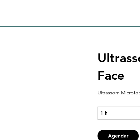
Ultras
Face
Ultrassom Microfo
1 h
1
Agendar