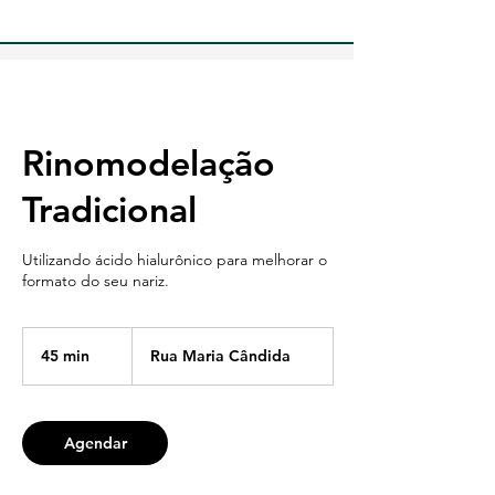
Rinomodelação
Tradicional
Utilizando ácido hialurônico para melhorar o
formato do seu nariz.
45 min
4
Rua Maria Cândida
5
m
i
n
Agendar